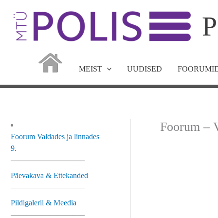
Skip
P
to
content
MEIST
UUDISED
FOORUMID
Foorum – V
Foorum Valdades ja linnades
9.
—————————–
Päevakava & Ettekanded
—————————–
Pildigalerii & Meedia
—————————–