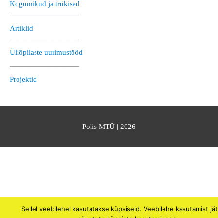
Kogumikud ja trükised
—————————–
Artiklid
—————————–
Üliõpilaste uurimustööd
—————————–
Projektid
Polis MTÜ
| 2026
Sellel veebilehel kasutatakse küpsiseid. Veebilehe kasutamist jä