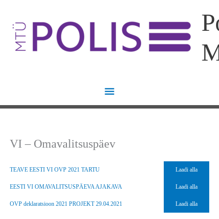
Skip
Main
P
to
content
Menu
VI – Omavalitsuspäev
TEAVE EESTI VI OVP 2021 TARTU
Laadi alla
EESTI VI OMAVALITSUSPÄEVA AJAKAVA
Laadi alla
OVP deklaratsioon 2021 PROJEKT 29.04.2021
Laadi alla