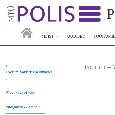
Skip
P
to
content
MEIST
UUDISED
FOORUMID
Foorum – V
Foorum Valdades ja linnades
8.
—————————–
Päevakava & Ettekanded
—————————–
Pildigalerii & Meedia
—————————–