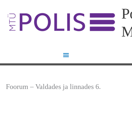
Skip
Main
P
to
content
Menu
Foorum – Valdades ja linnades 6.