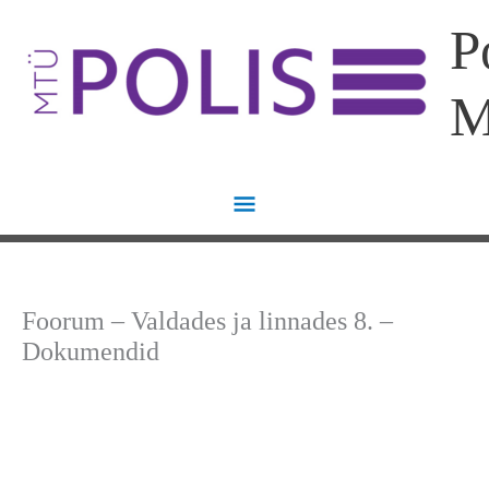
Skip
Main
P
to
content
Menu
Foorum – Valdades ja linnades 8. –
Dokumendid