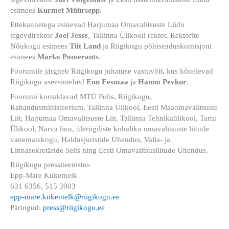
esimees
Kurmet Müürsepp.
Ettekannetega esinevad Harjumaa Omavalitsuste Liidu
tegevdirektor
Joel Jesse
, Tallinna Ülikooli rektor, Rektorite
Nõukogu esimees
Tiit Land
ja Riigikogu põhiseaduskomisjoni
esimees
Marko Pomerants
.
Foorumile järgneb Riigikogu juhatuse vastuvõtt, kus kõnelevad
Riigikogu aseesimehed
Enn Eesmaa
ja
Hanno Pevkur
.
Foorumi korraldavad MTÜ Polis, Riigikogu,
Rahandusministeerium, Tallinna Ülikool, Eesti Maaomavalitsuste
Liit, Harjumaa Omavalitsuste Liit, Tallinna Tehnikaülikool, Tartu
Ülikool, Narva linn, üleriigiliste kohaliku omavalitsuste liitude
vanematekogu, Haldusjuristide Ühendus, Valla- ja
Linnasekretäride Selts ning Eesti Omavalitsusliitude Ühendus.
Riigikogu pressiteenistus
Epp-Mare Kukemelk
631 6356, 515 3903
epp-mare.kukemelk@riigikogu.ee
Päringud:
press@riigikogu.ee