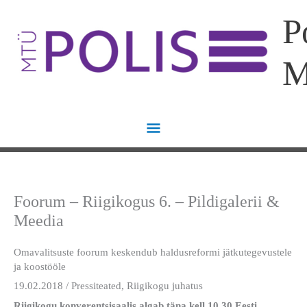
Skip
Main
P
to
content
Menu
Foorum – Riigikogus 6. – Pildigalerii &
Meedia
Omavalitsuste foorum keskendub haldusreformi jätkutegevustele
ja koostööle
19.02.2018 / Pressiteated, Riigikogu juhatus
Riigikogu konverentsisaalis algab täna kell 10.30 Eesti