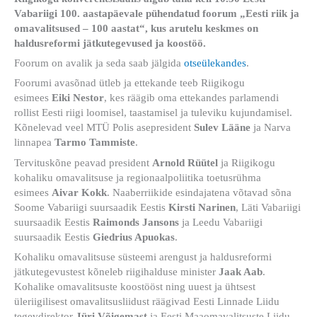
Vabariigi 100. aastapäevale pühendatud foorum „Eesti riik ja
omavalitsused – 100 aastat“, kus arutelu keskmes on
haldusreformi jätkutegevused ja koostöö.
Foorum on avalik ja seda saab jälgida
otseülekandes
.
Foorumi avasõnad ütleb ja ettekande teeb Riigikogu
esimees
Eiki Nestor
, kes räägib oma ettekandes parlamendi
rollist Eesti riigi loomisel, taastamisel ja tuleviku kujundamisel.
Kõnelevad veel MTÜ Polis asepresident
Sulev Lääne
ja Narva
linnapea
Tarmo Tammiste
.
Tervituskõne peavad president
Arnold Rüütel
ja Riigikogu
kohaliku omavalitsuse ja regionaalpoliitika toetusrühma
esimees
Aivar Kokk
. Naaberriikide esindajatena võtavad sõna
Soome Vabariigi suursaadik Eestis
Kirsti Narinen
, Läti Vabariigi
suursaadik Eestis
Raimonds Jansons
ja Leedu Vabariigi
suursaadik Eestis
Giedrius Apuokas
.
Kohaliku omavalitsuse süsteemi arengust ja haldusreformi
jätkutegevustest kõneleb riigihalduse minister
Jaak Aab
.
Kohalike omavalitsuste koostööst ning uuest ja ühtsest
üleriigilisest omavalitsusliidust räägivad Eesti Linnade Liidu
tegevdirektor
Jüri Võigemast
ja Eesti Maaomavalitsuste Liidu