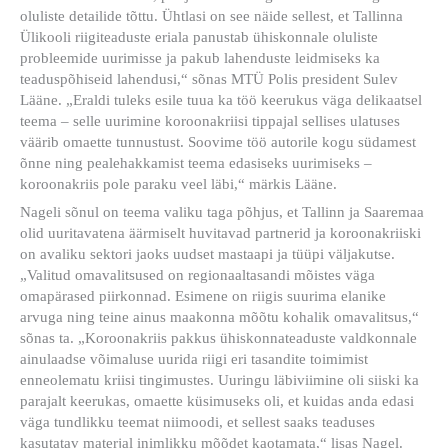
oluliste detailide tõttu. Ühtlasi on see näide sellest, et Tallinna
Ülikooli riigiteaduste eriala panustab ühiskonnale oluliste
probleemide uurimisse ja pakub lahenduste leidmiseks ka
teaduspõhiseid lahendusi,“ sõnas MTÜ Polis president Sulev
Lääne. „Eraldi tuleks esile tuua ka töö keerukus väga delikaatsel
teema – selle uurimine koroonakriisi tippajal sellises ulatuses
väärib omaette tunnustust. Soovime töö autorile kogu südamest
õnne ning pealehakkamist teema edasiseks uurimiseks –
koroonakriis pole paraku veel läbi,“ märkis Lääne.
Nageli sõnul on teema valiku taga põhjus, et Tallinn ja Saaremaa
olid uuritavatena äärmiselt huvitavad partnerid ja koroonakriiski
on avaliku sektori jaoks uudset mastaapi ja tüüpi väljakutse.
„Valitud omavalitsused on regionaaltasandi mõistes väga
omapärased piirkonnad. Esimene on riigis suurima elanike
arvuga ning teine ainus maakonna mõõtu kohalik omavalitsus,“
sõnas ta. „Koroonakriis pakkus ühiskonnateaduste valdkonnale
ainulaadse võimaluse uurida riigi eri tasandite toimimist
enneolematu kriisi tingimustes. Uuringu läbiviimine oli siiski ka
parajalt keerukas, omaette küsimuseks oli, et kuidas anda edasi
väga tundlikku teemat niimoodi, et sellest saaks teaduses
kasutatav materjal inimlikku mõõdet kaotamata,“ lisas Nagel.