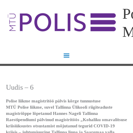
Skip
Main
P
to
content
Menu
Uudis – 6
Polise liikme magistritöö pälvis kõrge tunnustuse
MTÜ Polise liikme, suvel Tallinna Ülikooli riigiteaduste
magistriõppe lõpetanud Hannes Nageli Tallinna
Raestipendiumi pälvinud magistritöös „Kohaliku omavalitsuse
kriisiüksustes otsustamist mõjutanud tegurid COVID-19
kriisis – juhtumiuuring Tallinna linna ja Saaremaa valla