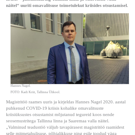
näitel“ uuriti omavalitsuse toimetulekut kriisides otsustamisel.
Hannes Nagel.
FOTO: Kadi Kriit, Tallinna Ülikool.
Magistritöö raames uuris ja kirjeldas Hannes Nagel 2020. aastal
puhkenud COVID-19 kriisis kohalike omavalitsuste
kriisiüksustes otsustamist mõjutanud tegureid koos nende
seosemustritega Tallinna linna ja Saaremaa valla näitel.
„Valminud teadustöö väljub tavapärasest magistritöö raamidest
selle mitmetahulisuse, põhjalikkuse ning esile toodud väga