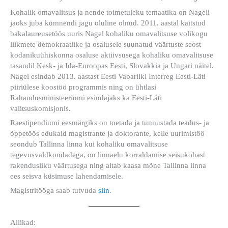
Kohalik omavalitsus ja nende toimetuleku temaatika on Nageli
jaoks juba kümnendi jagu oluline olnud. 2011. aastal kaitstud
bakalaureusetöös uuris Nagel kohaliku omavalitsuse volikogu
liikmete demokraatlike ja osalusele suunatud väärtuste seost
kodanikuühiskonna osaluse aktiivsusega kohaliku omavalitsuse
tasandil Kesk- ja Ida-Euroopas Eesti, Slovakkia ja Ungari näitel.
Nagel esindab 2013. aastast Eesti Vabariiki Interreg Eesti-Läti
piiriülese koostöö programmis ning on ühtlasi
Rahandusministeeriumi esindajaks ka Eesti-Läti
valitsuskomisjonis.
Raestipendiumi eesmärgiks on toetada ja tunnustada teadus- ja
õppetöös edukaid magistrante ja doktorante, kelle uurimistöö
seondub Tallinna linna kui kohaliku omavalitsuse
tegevusvaldkondadega, on linnaelu korraldamise seisukohast
rakendusliku väärtusega ning aitab kaasa mõne Tallinna linna
ees seisva küsimuse lahendamisele.
Magistritööga saab tutvuda
siin
.
Allikad: