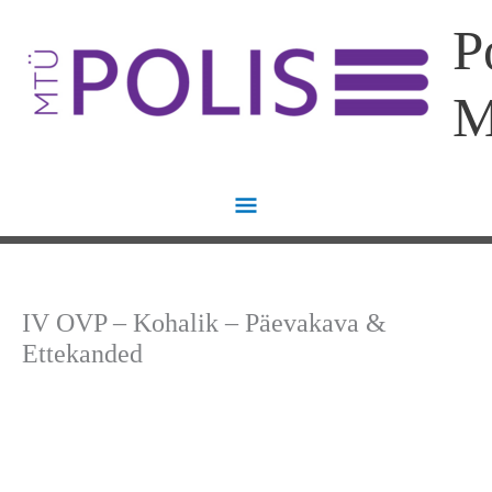
Skip
Main
P
to
content
Menu
IV OVP – Kohalik – Päevakava &
Ettekanded