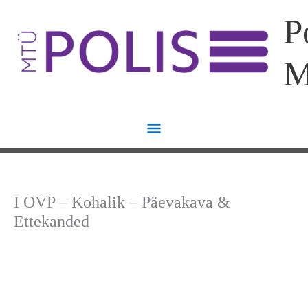
Skip
Main
P
to
content
Menu
I OVP – Kohalik – Päevakava &
Ettekanded