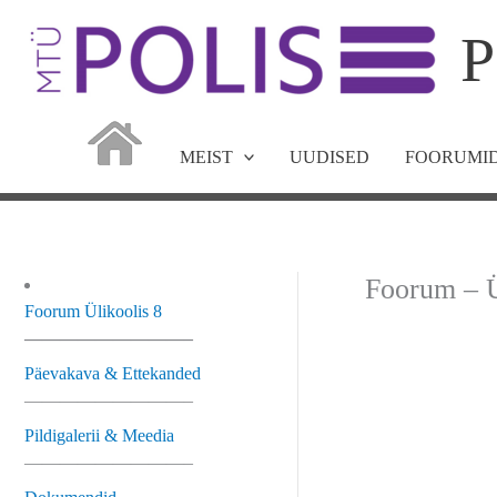
Skip
P
to
content
MEIST
UUDISED
FOORUMID
Foorum – Ü
Foorum Ülikoolis 8
—————————–
Päevakava & Ettekanded
—————————–
Pildigalerii & Meedia
—————————–