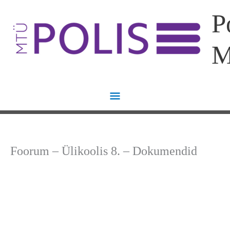
Skip
Main
P
to
content
Menu
Foorum – Ülikoolis 8. – Dokumendid