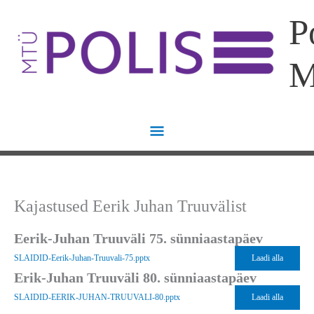
Skip
Main
P
to
content
Menu
Kajastused Eerik Juhan Truuvälist
Eerik-Juhan Truuväli 75. sünniaastapäev
SLAIDID-Eerik-Juhan-Truuvali-75.pptx
Laadi alla
Erik-Juhan Truuväli 80. sünniaastapäev
SLAIDID-EERIK-JUHAN-TRUUVALI-80.pptx
Laadi alla