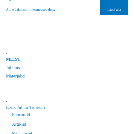
Anne-Jakobsoni-meenutused.docx
Laadi alla
MEIST
Juhatus
Materjalid
Eerik Juhan Truuväli
Foorumid
Artiklid
Kajastused