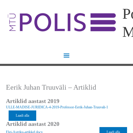
Skip
Main
P
to
content
Menu
Eerik Juhan Truuväli – Artiklid
Artiklid aastast 2019
ULLE-MADISE-JURIDICA-4-2019-Professor-Eerik-Juhan-Truuvali-1
Laadi alla
Artiklid aastast 2020
Elgi-Astriku-artikkel.docx
Laadi alla