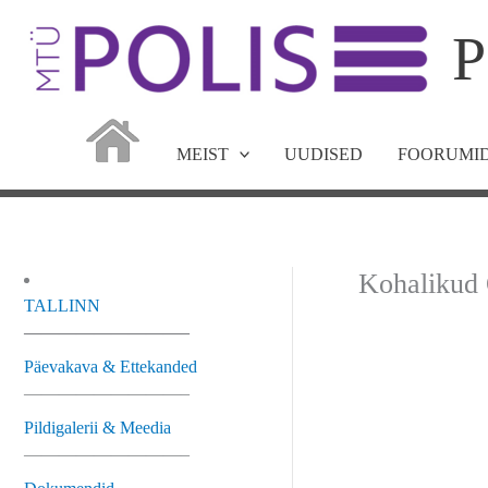
Skip
P
to
content
MEIST
UUDISED
FOORUMID
Kohalikud
TALLINN
—————————–
Päevakava & Ettekanded
—————————–
Pildigalerii & Meedia
—————————–